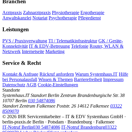
Branchen
Arztpraxis
Zahnarztpraxis
Physiotherapie
Ergotherapie
Anwaltskanzlei
Notariat
Psychotherapie
Pflegedienst
Leistungen
PVS / Praxisverwaltung
TI / Telematikinfrastruktur
GK / Geräte-
Konnektivität
IT & EDV-Betreuung
Telefonie
Router, WLAN &
Netzwerk
Internetseite
Marketing
Service & Recht
Kontakt & Anfrage
Rückruf anfordern
Warum Systemhaus.IT
Hilfe
bei Personalausfall
Wissen & Themen
Barrierefreiheit
Impressum
Datenschutz
AGB
Cookie-Einstellungen
Standorte
Systemhaus.IT Standort Berlin Zentrum
Brandenburgische Str. 38
10707 Berlin
030 54874086
Standort Zentrum Falkensee
Poststr. 26
14612 Falkensee
03322
8509070
©
2026
IHR Servicemitarbeiter – IT & EDV Systemhaus GmbH ·
berlin-praxis.de
Berlin · Potsdam · Brandenburg · Falkensee
IT-Notruf Berlin
030 54874086
IT-Notruf Brandenburg
03322