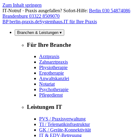
Zum Inhalt springen
IT-Notruf · Praxis ausgefallen? Sofort-Hilfe:
Berlin 030 54874086
Brandenburg 03322 8509070
BP
berlin-praxis.de
Systemhaus.IT für Ihre Praxis
Branchen & Leistungen ▾
Für Ihre Branche
Arztpraxis
Zahnarztpraxis
Physiotherapie
Ergotherapie
Anwaltskanzlei
Notariat
Psychotherapie
Pflegedienst
Leistungen IT
PVS / Praxisverwaltung
TI / Telematikinfrastruktur
GK / Geräte-Konnektivität
IT & EDV-Betreuung