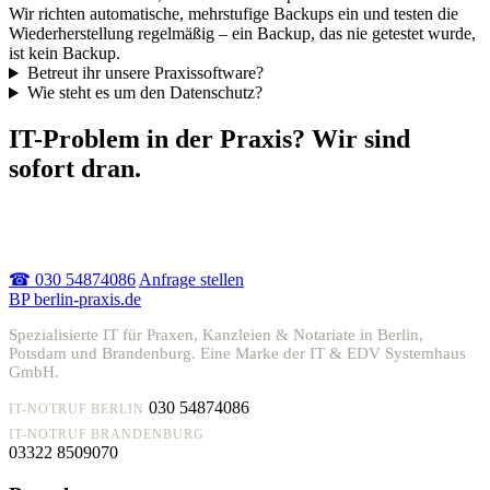
Wir richten automatische, mehrstufige Backups ein und testen die
Wiederherstellung regelmäßig – ein Backup, das nie getestet wurde,
ist kein Backup.
Betreut ihr unsere Praxissoftware?
Wie steht es um den Datenschutz?
IT-Problem in der Praxis? Wir sind
sofort dran.
Akuter Ausfall oder einfach Beratung – melden Sie sich, wir
helfen schnell.
☎ 030 54874086
Anfrage stellen
BP
berlin-praxis.de
Spezialisierte IT für Praxen, Kanzleien & Notariate in Berlin,
Potsdam und Brandenburg. Eine Marke der IT & EDV Systemhaus
GmbH.
030 54874086
IT-NOTRUF BERLIN
IT-NOTRUF BRANDENBURG
03322 8509070