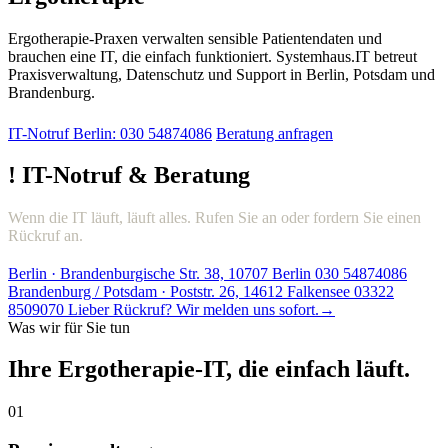
Ergotherapie-Praxen verwalten sensible Patientendaten und
brauchen eine IT, die einfach funktioniert. Systemhaus.IT betreut
Praxisverwaltung, Datenschutz und Support in Berlin, Potsdam und
Brandenburg.
IT-Notruf Berlin: 030 54874086
Beratung anfragen
!
IT-Notruf & Beratung
Wenn die IT läuft, läuft alles. Rufen Sie an oder fordern Sie einen
Rückruf an.
Berlin · Brandenburgische Str. 38, 10707 Berlin
030 54874086
Brandenburg / Potsdam · Poststr. 26, 14612 Falkensee
03322
8509070
Lieber Rückruf? Wir melden uns sofort.
→
Was wir für Sie tun
Ihre Ergotherapie-IT, die einfach läuft.
01