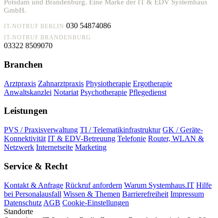
Potsdam und Brandenburg. Eine Marke der IT & EDV Systemhaus
GmbH.
030 54874086
IT-NOTRUF BERLIN
IT-NOTRUF BRANDENBURG
03322 8509070
Branchen
Arztpraxis
Zahnarztpraxis
Physiotherapie
Ergotherapie
Anwaltskanzlei
Notariat
Psychotherapie
Pflegedienst
Leistungen
PVS / Praxisverwaltung
TI / Telematikinfrastruktur
GK / Geräte-
Konnektivität
IT & EDV-Betreuung
Telefonie
Router, WLAN &
Netzwerk
Internetseite
Marketing
Service & Recht
Kontakt & Anfrage
Rückruf anfordern
Warum Systemhaus.IT
Hilfe
bei Personalausfall
Wissen & Themen
Barrierefreiheit
Impressum
Datenschutz
AGB
Cookie-Einstellungen
Standorte