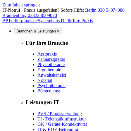
Zum Inhalt springen
IT-Notruf · Praxis ausgefallen? Sofort-Hilfe:
Berlin 030 54874086
Brandenburg 03322 8509070
BP
berlin-praxis.de
Systemhaus.IT für Ihre Praxis
Branchen & Leistungen ▾
Für Ihre Branche
Arztpraxis
Zahnarztpraxis
Physiotherapie
Ergotherapie
Anwaltskanzlei
Notariat
Psychotherapie
Pflegedienst
Leistungen IT
PVS / Praxisverwaltung
TI / Telematikinfrastruktur
GK / Geräte-Konnektivität
IT & EDV-Betreuung