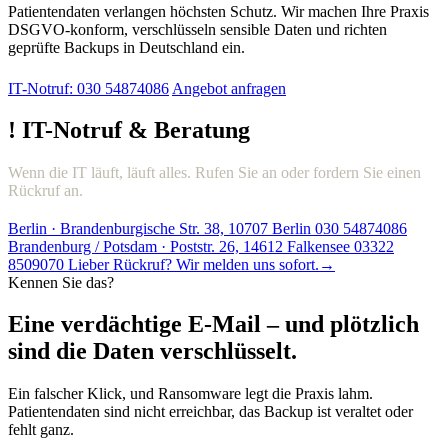
Patientendaten verlangen höchsten Schutz. Wir machen Ihre Praxis
DSGVO-konform, verschlüsseln sensible Daten und richten
geprüfte Backups in Deutschland ein.
IT-Notruf: 030 54874086
Angebot anfragen
!
IT-Notruf & Beratung
Wenn die IT läuft, läuft alles. Rufen Sie an oder fordern Sie einen
Rückruf an.
Berlin · Brandenburgische Str. 38, 10707 Berlin
030 54874086
Brandenburg / Potsdam · Poststr. 26, 14612 Falkensee
03322
8509070
Lieber Rückruf? Wir melden uns sofort.
→
Kennen Sie das?
Eine verdächtige E-Mail – und plötzlich
sind die Daten verschlüsselt.
Ein falscher Klick, und Ransomware legt die Praxis lahm.
Patientendaten sind nicht erreichbar, das Backup ist veraltet oder
fehlt ganz.