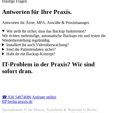
Häufige Fragen
Antworten für Ihre Praxis.
Antworten für Ärzte, MFA, Anwälte & Praxismanager.
Wie stellt ihr sicher, dass das Backup funktioniert?
Wir richten mehrstufige, automatische Backups ein und testen die
Wiederherstellung regelmäßig.
Installiert ihr auch Videoüberwachung?
Sind die Patientendaten sicher?
Habt ihr ein Backup-Konzept?
IT-Problem in der Praxis? Wir sind
sofort dran.
Akuter Ausfall oder einfach Beratung – melden Sie sich, wir
helfen schnell.
☎ 030 54874086
Anfrage stellen
BP
berlin-praxis.de
Spezialisierte IT für Praxen, Kanzleien & Notariate in Berlin,