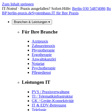
Zum Inhalt springen
IT-Notruf · Praxis ausgefallen? Sofort-Hilfe:
Berlin 030 54874086
Br
BP
berlin-praxis.de
Systemhaus.IT für Ihre Praxis
Branchen & Leistungen ▾
Für Ihre Branche
Arztpraxis
Zahnarztpraxis
Physiotherapie
Ergotherapie
Anwaltskanzlei
Notariat
Psychotherapie
Pflegedienst
Leistungen IT
PVS / Praxisverwaltung
TI / Telematikinfrastruktur
GK / Geräte-Konnektivität
IT & EDV-Betreuung
Telefonie