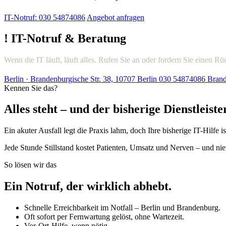
IT-Notruf: 030 54874086
Angebot anfragen
!
IT-Notruf & Beratung
Wenn die IT läuft, läuft alles. Rufen Sie an oder fordern Sie einen Rü
Berlin · Brandenburgische Str. 38, 10707 Berlin
030 54874086
Brand
Kennen Sie das?
Alles steht – und der bisherige Dienstleiste
Ein akuter Ausfall legt die Praxis lahm, doch Ihre bisherige IT-Hilfe 
Jede Stunde Stillstand kostet Patienten, Umsatz und Nerven – und 
So lösen wir das
Ein Notruf, der wirklich abhebt.
Schnelle Erreichbarkeit im Notfall – Berlin und Brandenburg.
Oft sofort per Fernwartung gelöst, ohne Wartezeit.
Vor-Ort-Hilfe, wenn nötig.