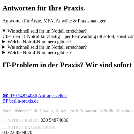
Antworten für Ihre Praxis.
Antworten für Ärzte, MFA, Anwälte & Praxismanager.
Wie schnell seid ihr im Notfall erreichbar?
Über den IT-Notruf kurzfristig – per Fernwartung oft sofort, sonst vor
Welche Notruf-Nummern gibt es?
Wie schnell seid ihr im Notfall erreichbar?
Welche Notruf-Nummern gibt es?
IT-Problem in der Praxis? Wir sind sofort
Akuter Ausfall oder einfach Beratung – melden Sie sich, wir
helfen schnell.
☎ 030 54874086
Anfrage stellen
BP
berlin-praxis.de
Spezialisierte IT für Praxen, Kanzleien & Notariate in Berlin, Pot
030 54874086
IT-NOTRUF BERLIN
IT-NOTRUF BRANDENBURG
03322 8509070