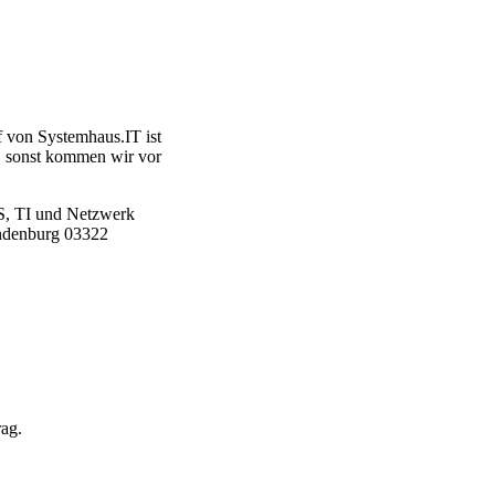
f von Systemhaus.IT ist
g, sonst kommen wir vor
PVS, TI und Netzwerk
andenburg 03322
ag.