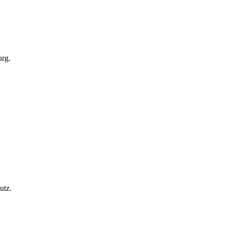
urg.
utz.