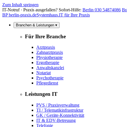
Zum Inhalt springen
IT-Notruf · Praxis ausgefallen? Sofort-Hilfe:
Berlin 030 54874086
Br
BP
berlin-praxis.de
Systemhaus.IT für Ihre Praxis
Branchen & Leistungen ▾
Für Ihre Branche
Arztpraxis
Zahnarztpraxis
Physiotherapie
Ergotherapie
Anwaltskanzlei
Notariat
Psychotherapie
Pflegedienst
Leistungen IT
PVS / Praxisverwaltung
TI / Telematikinfrastruktur
GK / Geräte-Konnektivität
IT & EDV-Betreuung
Telefonie